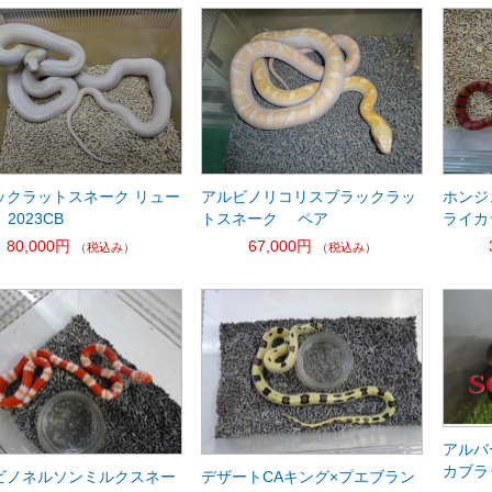
ックラットスネーク リュー
アルビノリコリスブラックラッ
ホンジ
 2023CB
トスネーク ペア
ライカ
80,000円
67,000円
（税込み）
（税込み）
アルバ
カブラ
ビノネルソンミルクスネー
デザートCAキング×プエブラン