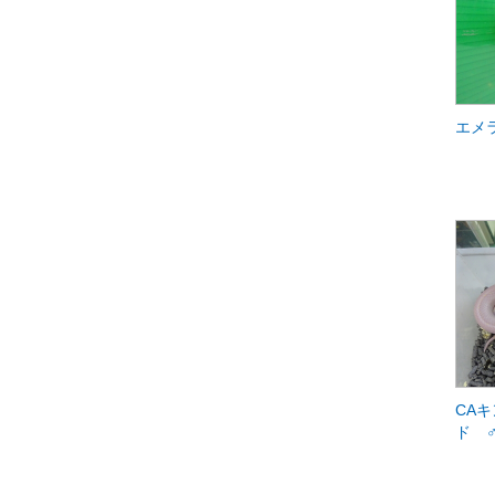
エメ
CA
ド 