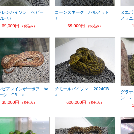
ドレンパイソン ベビー
コーンスネーク パルメット
ヌエボ
5CBペア
♀
メラニ
69,000円
69,000円
（税込み）
（税込み）
ンビアレインボーボア he
チモールパイソン 2024CB
グラナ
ーシ CB ♀
♂
ン ♀
35,000円
600,000円
（税込み）
（税込み）