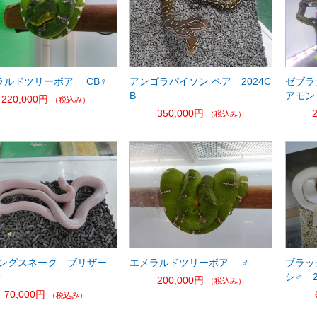
ラルドツリーボア CB♀
アンゴラパイソン ペア 2024C
ゼブラ
B
アモン
220,000円
（税込み）
350,000円
（税込み）
キングスネーク ブリザー
エメラルドツリーボア ♂
ブラッ
♂
シ♂ 2
200,000円
（税込み）
70,000円
（税込み）