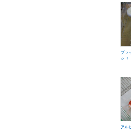
ブラ
シ ♀
アル