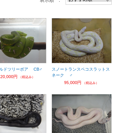
表示順 :
ルドツリーボア CB♂
スノートランスペコスラットス
ネーク ♂
220,000円
（税込み）
95,000円
（税込み）