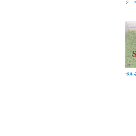
ク 
ボル