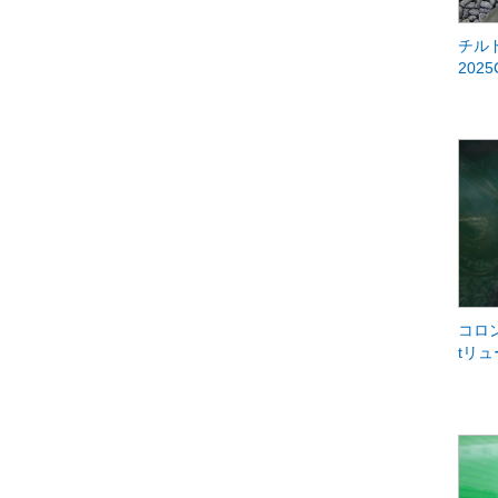
チル
202
コロ
tリュ