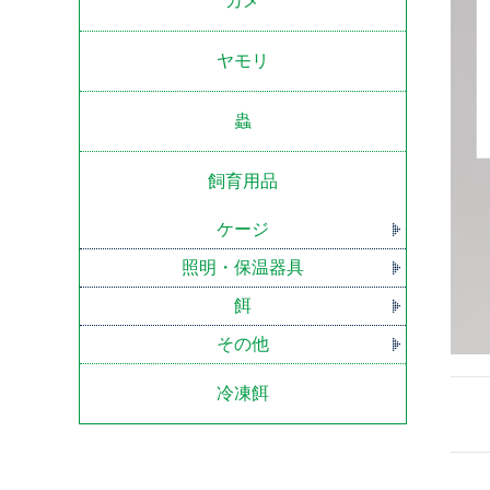
カメ
ヤモリ
蟲
飼育用品
ケージ
照明・保温器具
餌
その他
冷凍餌