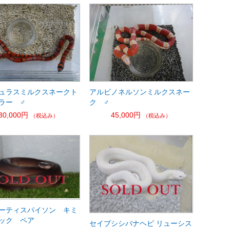
ュラスミルクスネークト
アルビノネルソンミルクスネー
ラー ♂
ク ♂
30,000円
45,000円
（税込み）
（税込み）
ーティスパイソン キミ
ック ペア
セイブシシバナヘビ リューシス