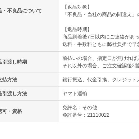
【返品対象】
品・不良品について
「不良品・当社の商品の間違え」
【返品時期】
商品到着後7日以内にご連絡があ
送料・手数料ともに弊社負担で早
前払いの場合、指定日が無ければ
品引渡し時期
それ以外の場合、ご注文確認後3
支払方法
銀行振込、代金引換、クレジット
品引渡し方法
ヤマト運輸
免許名：その他
認可・資格
免許番号：21110022