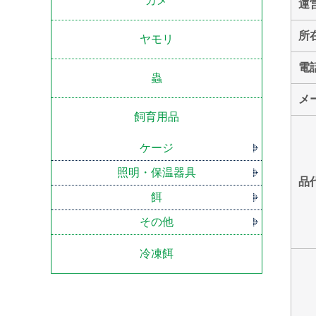
カメ
運
所
ヤモリ
電
蟲
メ
飼育用品
ケージ
照明・保温器具
品
餌
その他
冷凍餌