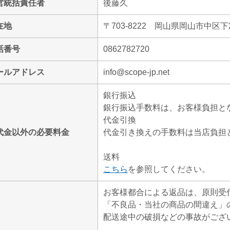
営統括責任者
後藤久
在地
〒703-8222 岡山県岡山市中区下2
話番号
0862782720
ールアドレス
info@scope-jp.net
銀行振込
銀行振込手数料は、お客様負担と
代金引換
代金以外の必要料金
代金引き換えの手数料は当店負担
送料
こちら
を参照してください。
お客様都合による返品は、原則受
「不良品・当社の商品の間違え」
配送途中の破損などの事故がござ