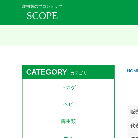
爬虫類のプロショップ
SCOPE
CATEGORY
HOM
カテゴリー
トカゲ
ヘビ
販
両生類
代