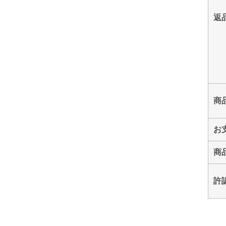
返
商
お
商
許