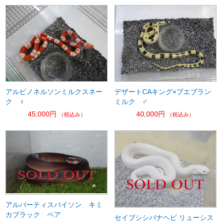
アルビノネルソンミルクスネー
デザートCAキング×プエブラン
ク ♀
ミルク ♂
45,000円
40,000円
（税込み）
（税込み）
アルバーティスパイソン キミ
カブラック ペア
セイブシシバナヘビ リューシス