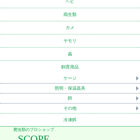
ヘビ
両生類
カメ
ヤモリ
蟲
飼育用品
ケージ
照明・保温器具
餌
その他
冷凍餌
爬虫類のプロショップ
SCOPE