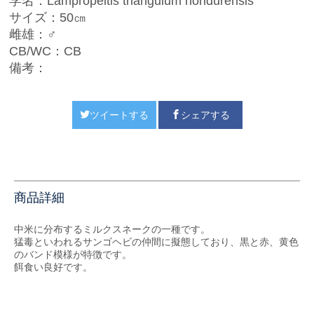
学名：Lampropeltis triangulum hondurensis
サイズ：50㎝
雌雄：♂
CB/WC：CB
備考：
ツイートする
シェアする
商品詳細
中米に分布するミルクスネークの一種です。
猛毒といわれるサンゴヘビの仲間に擬態しており、黒と赤、黄色
のバンド模様が特徴です。
餌食い良好です。