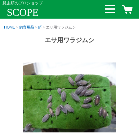
爬虫類のプロショップ
SCOPE
HOME
飼育用品
餌
エサ用ワラジムシ
エサ用ワラジムシ