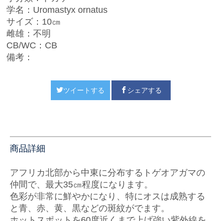
学名：Uromastyx ornatus
サイズ：10㎝
雌雄：不明
CB/WC：CB
備考：
ツイートする
シェアする
商品詳細
アフリカ北部から中東に分布するトゲオアガマの
仲間で、最大35㎝程度になります。
色彩が
非常に鮮やかになり、特にオスは成熟する
と青、赤、黄、黒などの斑紋がで
ます。
ホットスポットを60度近くまで上げ強い紫外線を