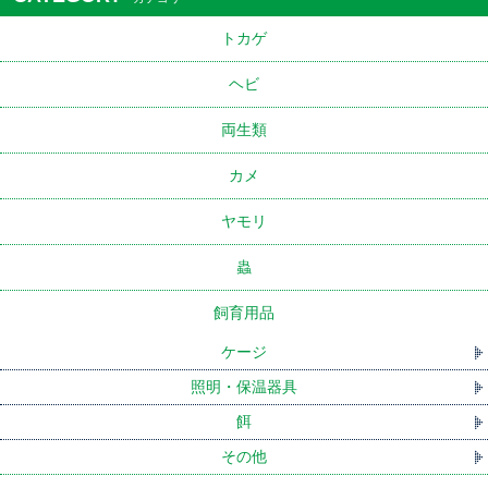
トカゲ
ヘビ
両生類
カメ
ヤモリ
蟲
飼育用品
ケージ
照明・保温器具
餌
その他