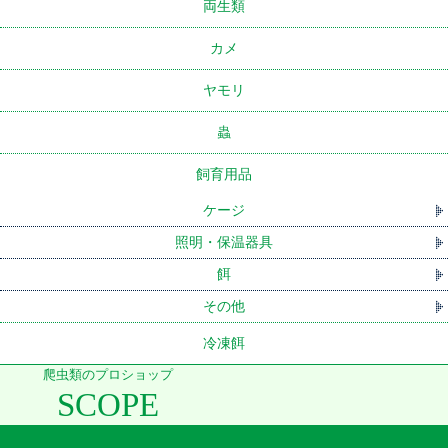
両生類
カメ
ヤモリ
蟲
飼育用品
ケージ
照明・保温器具
餌
その他
冷凍餌
爬虫類のプロショップ
SCOPE