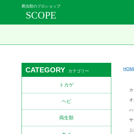
爬虫類のプロショップ
SCOPE
CATEGORY
HOM
カテゴリー
トカゲ
カ
オ
ヘビ
ハ
両生類
サ
ニ