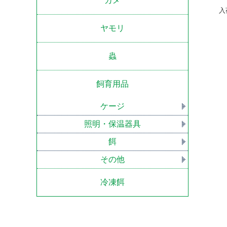
カメ
入
ヤモリ
蟲
飼育用品
ケージ
照明・保温器具
餌
その他
冷凍餌